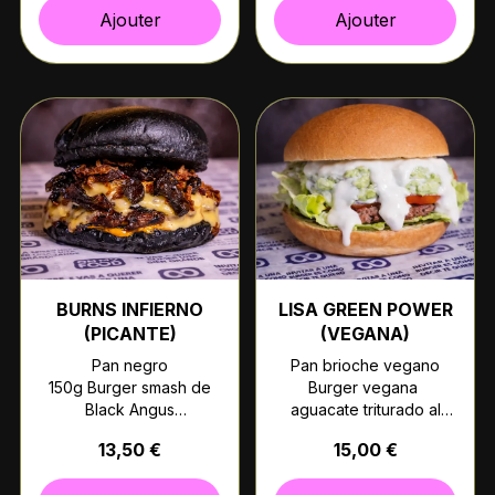
Mayonesa
Salsa BBQ picante
Ajouter
Ajouter
Lechuga y tomate
BURNS INFIERNO
LISA GREEN POWER
(PICANTE)
(VEGANA)
Pan negro
Pan brioche vegano
150g Burger smash de
Burger vegana
Black Angus
aguacate triturado al
Queso americano
momento
13,50 €
15,00 €
Jalapeños
Salsa yogur con limón
caramelizados
casera