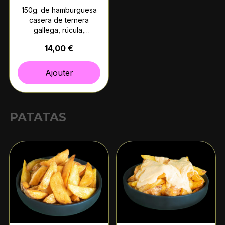
150g. de hamburguesa
casera de ternera
gallega, rúcula,
mayonesa, queso de
14,00 €
cabra a la plancha y
cebolla caramelizada.
(Pan rústico)
Ajouter
PATATAS