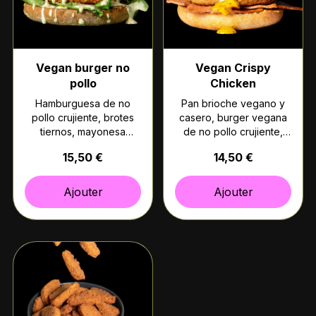
Vegan burger no
Vegan Crispy
pollo
Chicken
Hamburguesa de no
Pan brioche vegano y
pollo crujiente, brotes
casero, burger vegana
tiernos, mayonesa
de no pollo crujiente,
vegana, cebolla
pepinillos, bacon
15,50 €
14,50 €
caramelizada y salsa de
vegano y nuestra salsa
mostaza antigua y no
especial de mostaza
miel. (Pan Semillas de
antigua.
Ajouter
Ajouter
Calabaza)