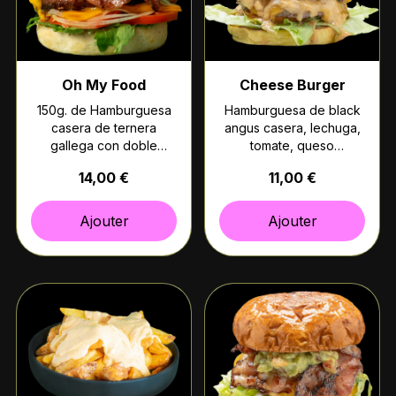
Oh My Food
Cheese Burger
150g. de Hamburguesa
Hamburguesa de black
casera de ternera
angus casera, lechuga,
gallega con doble
tomate, queso
cheddar, huevo frito,
americano, pepinillo y
14,00 €
11,00 €
bacon, lechuga, tomate
nuestra salsa especial.
y cebolla (Pan rústico)
(Pan brioche)
Ajouter
Ajouter