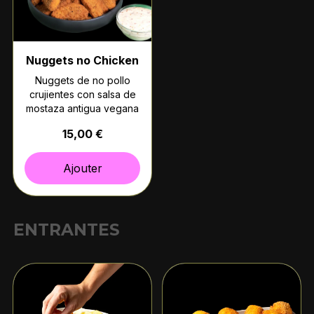
Nuggets no Chicken
Nuggets de no pollo
crujientes con salsa de
mostaza antigua vegana
15,00 €
Ajouter
ENTRANTES