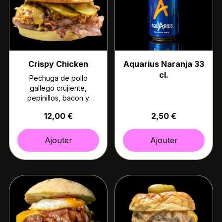
Crispy Chicken
Aquarius Naranja 33
cl.
Pechuga de pollo
gallego crujiente,
pepinillos, bacon y
nuestra salsa especial
12,00 €
2,50 €
de mostaza casera. (Pan
brioche)
Ajouter
Ajouter