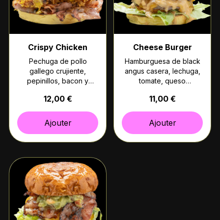
Crispy Chicken
Cheese Burger
Pechuga de pollo
Hamburguesa de black
gallego crujiente,
angus casera, lechuga,
pepinillos, bacon y
tomate, queso
nuestra salsa especial
americano, pepinillo y
12,00 €
11,00 €
de mostaza casera. (Pan
nuestra salsa especial.
brioche)
(Pan brioche)
Ajouter
Ajouter