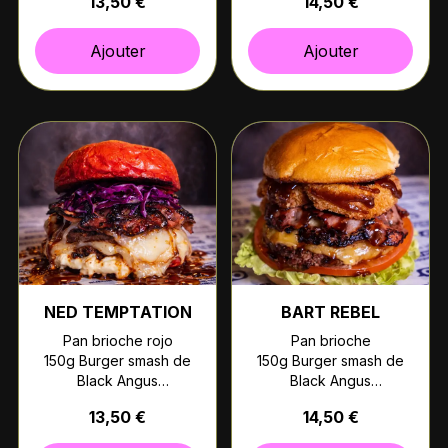
13,50 €
14,50 €
Salsa BBQ
Bacon crujiente
Huevo frito
Lechuga y tomate
Ajouter
Ajouter
NED TEMPTATION
BART REBEL
Pan brioche rojo
Pan brioche
150g Burger smash de
150g Burger smash de
Black Angus
Black Angus
Queso Edam
Queso americano
13,50 €
14,50 €
Bacon crujiente
Bacon crujiente
Cebolla encurtida
Aros de cebolla caseros