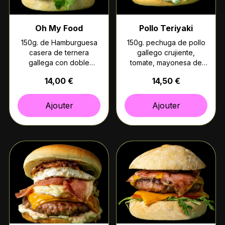
Oh My Food
Pollo Teriyaki
150g. de Hamburguesa
150g. pechuga de pollo
casera de ternera
gallego crujiente,
gallega con doble
tomate, mayonesa de
cheddar, huevo frito,
trufa, pepinillos, chips
14,00 €
14,50 €
bacon, lechuga, tomate
caseras y salsa teriyaki.
y cebolla (Pan rústico)
(Pan brioche)
Ajouter
Ajouter