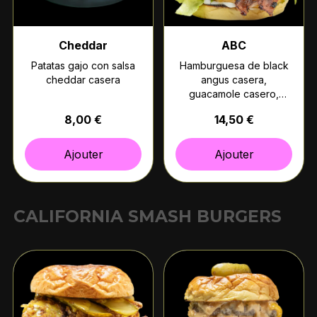
Cheddar
ABC
Patatas gajo con salsa
Hamburguesa de black
cheddar casera
angus casera,
guacamole casero,
bacon, queso
8,00 €
14,50 €
americano, lechuga,
tomate, cebolla roja y
mayonesa. (Pan
Ajouter
Ajouter
brioche)
CALIFORNIA SMASH BURGERS